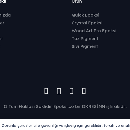
sal
Ürün
mızda
Quick Epoksi
er
Crystal Epoksi
Wood Art Pro Epoksi
er
Toz Pigment
k
Sıvı Pigment
© Tüm Haklası Saklıdır. Epoksi.co bir DKRESİNN iştirakidir.
Zorunlu çerezler site güvenliği ve işleyişi için gereklidir; tercih ve ana