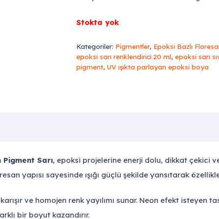
Stokta yok
Kategoriler:
Pigmentler
,
Epoksi Bazlı Flores
epoksi sarı renklendirici 20 ml
,
epoksi sarı s
pigment
,
UV ışıkta parlayan epoksi boya
n Pigment Sarı
, epoksi projelerine enerji dolu, dikkat çekici 
loresan yapısı sayesinde ışığı güçlü şekilde yansıtarak özellik
 karışır ve homojen renk yayılımı sunar. Neon efekt isteyen t
rklı bir boyut kazandırır.