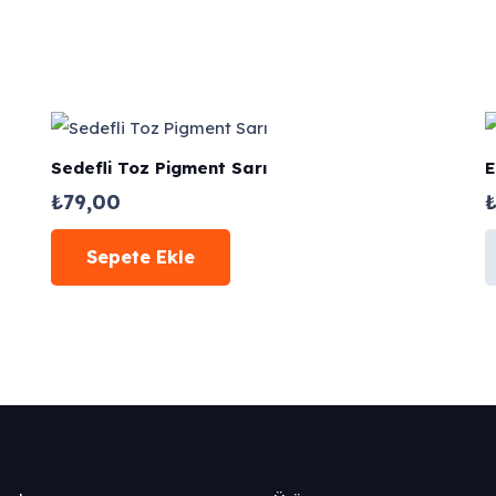
Sedefli Toz Pigment Sarı
E
₺
79,00
Sepete Ekle