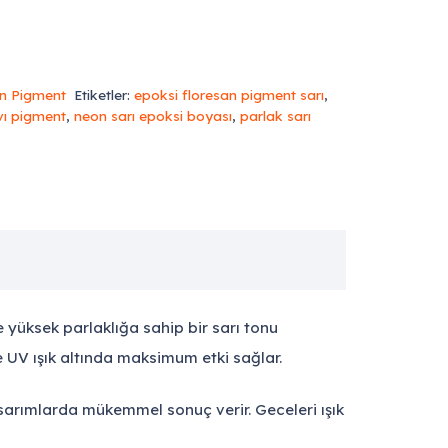
an Pigment
Etiketler:
epoksi floresan pigment sarı
,
ıvı pigment
,
neon sarı epoksi boyası
,
parlak sarı
ve yüksek parlaklığa sahip bir sarı tonu
le UV ışık altında maksimum etki sağlar.
asarımlarda mükemmel sonuç verir. Geceleri ışık