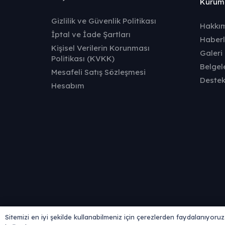
Kurum
Gizlilik ve Güvenlik Politikası
Hakkı
İptal ve İade Şartları
Haberl
Kişisel Verilerin Korunması
Galeri
Politikası (KVKK)
Belgel
Mesafeli Satış Sözleşmesi
Deste
Hesabım
Sitemizi en iyi şekilde kullanabilmeniz için çerezlerden faydalanıyoruz. 