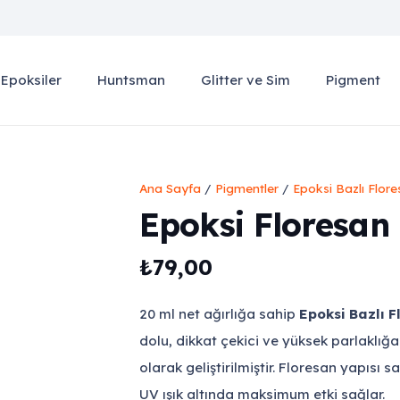
Epoksiler
Huntsman
Glitter ve Sim
Pigment
Ana Sayfa
/
Pigmentler
/
Epoksi Bazlı Flor
Epoksi Floresan
₺
79,00
20 ml net ağırlığa sahip
Epoksi Bazlı F
dolu, dikkat çekici ve yüksek parlaklığa
olarak geliştirilmiştir. Floresan yapısı s
UV ışık altında maksimum etki sağlar.