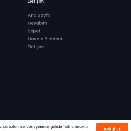
İletişim
Ana Sayfa
Hesabım
Sepet
Havale Bildirimi
İletişim
liz çerezleri ise deneyiminizi geliştirmek amacıyla
Kabul Et