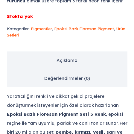
turuncu
olmak üzere toplam 5 farklı neon renk içerir.
Stokta yok
Kategoriler:
Pigmentler
,
Epoksi Bazlı Floresan Pigment
,
Ürün
Setleri
Açıklama
Değerlendirmeler (0)
Yaratıcılığını renkli ve dikkat çekici projelere
dönüştürmek isteyenler için özel olarak hazırlanan
Epoksi Bazlı Floresan Pigment Seti 5 Renk
, epoksi
reçine ile tam uyumlu, parlak ve canlı tonlar sunar. Her
biri 20 ml olan bu set;
pembe, kırmızı, yeşil, sarı ve